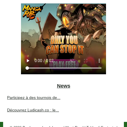
News
Participez à des tournois de...
Découvrez Ludicash.co : le...