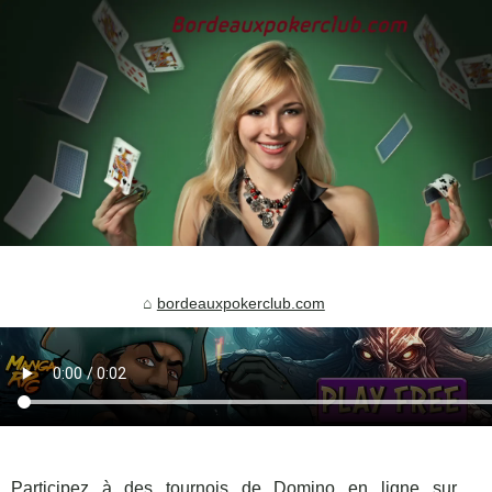
bordeauxpokerclub.com
Participez à des tournois de Domino en ligne sur