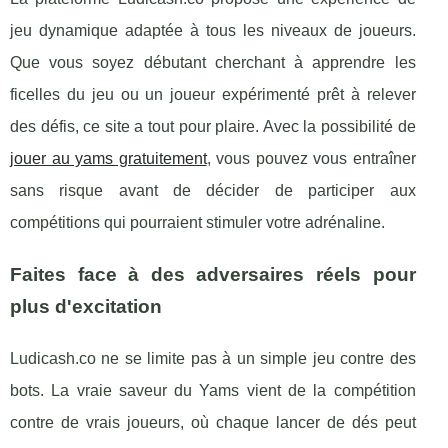
jeu dynamique adaptée à tous les niveaux de joueurs.
Que vous soyez débutant cherchant à apprendre les
ficelles du jeu ou un joueur expérimenté prêt à relever
des défis, ce site a tout pour plaire. Avec la possibilité de
jouer au yams gratuitement
, vous pouvez vous entraîner
sans risque avant de décider de participer aux
compétitions qui pourraient stimuler votre adrénaline.
Faites face à des adversaires réels pour
plus d'excitation
Ludicash.co ne se limite pas à un simple jeu contre des
bots. La vraie saveur du Yams vient de la compétition
contre de vrais joueurs, où chaque lancer de dés peut