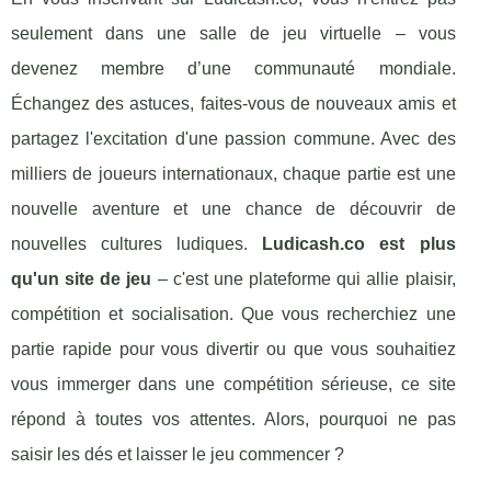
seulement dans une salle de jeu virtuelle – vous
devenez membre d’une communauté mondiale.
Échangez des astuces, faites-vous de nouveaux amis et
partagez l'excitation d'une passion commune. Avec des
milliers de joueurs internationaux, chaque partie est une
nouvelle aventure et une chance de découvrir de
nouvelles cultures ludiques.
Ludicash.co est plus
qu'un site de jeu
– c'est une plateforme qui allie plaisir,
compétition et socialisation. Que vous recherchiez une
partie rapide pour vous divertir ou que vous souhaitiez
vous immerger dans une compétition sérieuse, ce site
répond à toutes vos attentes. Alors, pourquoi ne pas
saisir les dés et laisser le jeu commencer ?