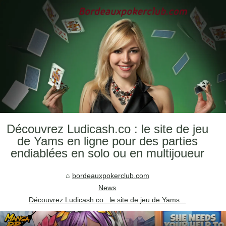
Découvrez Ludicash.co : le site de jeu
de Yams en ligne pour des parties
endiablées en solo ou en multijoueur
bordeauxpokerclub.com
News
Découvrez Ludicash.co : le site de jeu de Yams...