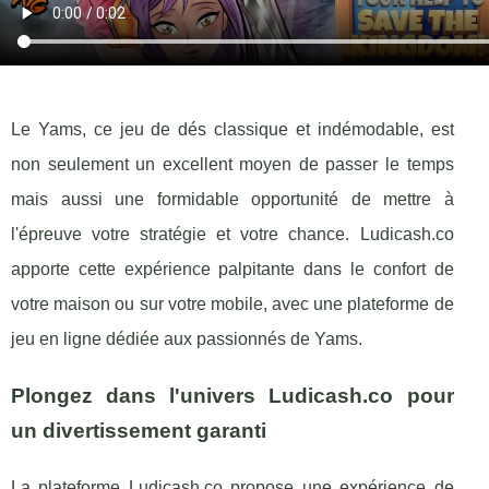
Le Yams, ce jeu de dés classique et indémodable, est
non seulement un excellent moyen de passer le temps
mais aussi une formidable opportunité de mettre à
l'épreuve votre stratégie et votre chance. Ludicash.co
apporte cette expérience palpitante dans le confort de
votre maison ou sur votre mobile, avec une plateforme de
jeu en ligne dédiée aux passionnés de Yams.
Plongez dans l'univers Ludicash.co pour
un divertissement garanti
La plateforme Ludicash.co propose une expérience de