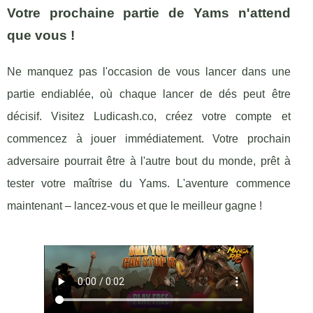
Votre prochaine partie de Yams n'attend
que vous !
Ne manquez pas l'occasion de vous lancer dans une
partie endiablée, où chaque lancer de dés peut être
décisif. Visitez Ludicash.co, créez votre compte et
commencez à jouer immédiatement. Votre prochain
adversaire pourrait être à l'autre bout du monde, prêt à
tester votre maîtrise du Yams. L'aventure commence
maintenant – lancez-vous et que le meilleur gagne !