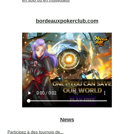
en solo ou en multijoueur
bordeauxpokerclub.com
News
Participez à des tournois de...