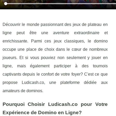
Découvrir le monde passionnant des jeux de plateau en
ligne peut être une aventure extraordinaire et
enrichissante. Parmi ces jeux classiques, le domino
occupe une place de choix dans le cœur de nombreux
joueurs. Et si vous pouviez non seulement y jouer en
ligne, mais également participer à des tournois
captivants depuis le confort de votre foyer? C'est ce que
propose Ludicash.co, une plateforme dédiée aux
amateurs de dominos.
Pourquoi Choisir Ludicash.co pour Votre
Expérience de Domino en Ligne?