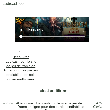
Ludicash.co!
Découvrez
Ludicash.co : le site
de jeu de Yams en
ligne pour des parties
endiablées en solo
ou en multijoueur
Latest additions
28/3/2024
Découvrez Ludicash.co : le site de jeu de
3 479
Yams en ligne pour des parties endiablées
Clicks