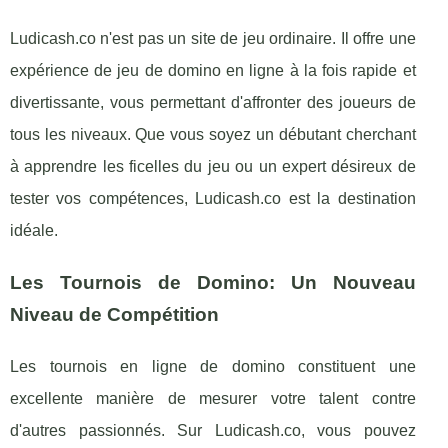
Ludicash.co n'est pas un site de jeu ordinaire. Il offre une
expérience de jeu de domino en ligne à la fois rapide et
divertissante, vous permettant d'affronter des joueurs de
tous les niveaux. Que vous soyez un débutant cherchant
à apprendre les ficelles du jeu ou un expert désireux de
tester vos compétences, Ludicash.co est la destination
idéale.
Les Tournois de Domino: Un Nouveau
Niveau de Compétition
Les tournois en ligne de domino constituent une
excellente manière de mesurer votre talent contre
d'autres passionnés. Sur Ludicash.co, vous pouvez